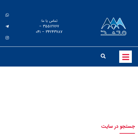
تماس با ما:
35512767 –
34243787 – 041
پمپ وکیوم روغنی
جستجو در سایت