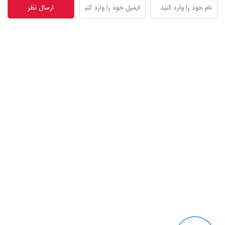
درباره ما
بازرگانی متحد با هدف تامین نیازهای صنایع در زمینه انواع پمپ وکیوم ،
گیربکس و الکتروموتور از بازارهای داخلی و خارجی در سال ۱۳۹۱ با تکیه بر
تجربه مجموعه وکیوم متحد (تولیدکننده وکیوم رینگ مایع ) شروع به فعالیت
کرده است.
آخرین مقالات
پمپ وکیوم