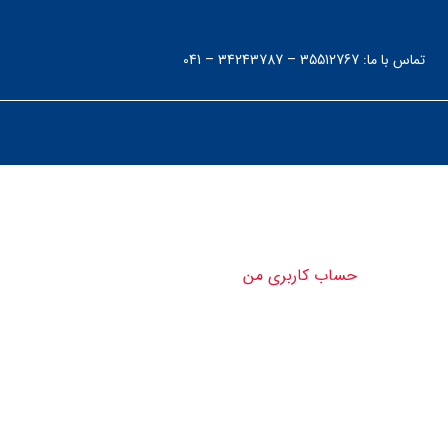
تماس با ما: 35512767 – 34243787 – 041
ساب کاربری من
حساب کاربری من