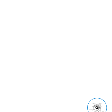
درباره ما
بازرگانی متحد با هدف تامین نیازهای صنایع در زمینه انواع پمپ وکیوم ،
گیربکس و الکتروموتور از بازارهای داخلی و خارجی در سال ۱۳۹۱ با تکیه بر
تجربه مجموعه وکیوم متحد (تولیدکننده وکیوم رینگ مایع ) شروع به فعالیت
کرده است.
آخرین مقالات
پمپ وکیوم