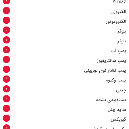
0
Yilmaz
0
الکتروژن
0
الکتروموتور
0
بلوئر
0
بلوئر
0
پمپ آب
0
پمپ سانتریفیوژ
0
پمپ فشار قوی توربینی
4
پمپ وکیوم
0
چینی
0
دسته‌بندی نشده
0
ساید چنل
0
گیربکس
1