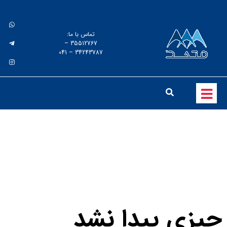
تماس با ما:
35512767 –
34243787 – 041
Yilmaz
چیزی پیدا نشد