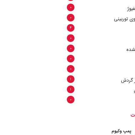
0
یوژ
0
ی توربینی
4
0
0
شده
0
0
1
ر گردش
1
0
ت
پمپ وکیوم