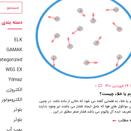
دسته بندی
ELK
GAMAK
ategorized
WEG EX
Yilmaz
24 فروردین 1400
0
الکتروژن
م یا خلاء چیست؟
الکتروموتور
 یا خلاء به فضايي گفته مي شود كه خالي از ماده باشد .در چنين
 مولكول هاي هوا كه عامل ايجاد فشار می باشند نيز وجود ندارند.
بلوئر
عريف ايده آل وكيوم مي باشد.فشار صفر مطلق در اين ...
بلوئر
ه مطلب
پمپ آب