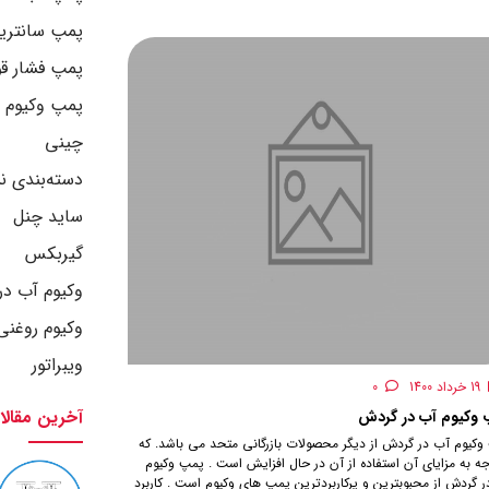
پمپ سانتریف
پمپ فشار قو
پمپ وکیوم
چینی
دسته‌بندی ن
ساید چنل
گیربکس
وکیوم آب د
وکیوم روغنی
ویبراتور
19 خرداد 1400
0
آخرین مقالا
وکیوم آب در گردش
وکیوم آب در گردش از دیگر محصولات بازرگانی متحد می باشد. که
جه به مزایای آن استفاده از آن در حال افزایش است . پمپ وکیوم
 گردش از محبوبترین و پرکاربردترین پمپ های وکیوم است . کاربرد