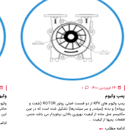
24 فروردین 1400
0
پمپ وکیوم
وکیو
پمپ وکیوم های KPV از دو قسمت اصلی روتور ROTOR (شفت و
وكیوم
پروانه) و بدنه (سیلندر و سر سیلندرها) تشکیل شده است که در عین
حالتي
مکانیسم عمل ساده از کیفیت بهروری بالائی برخوردار می باشد جنس
اين ت
قطعات پمپها از کیفیت ...
ادام
ادامه مطلب