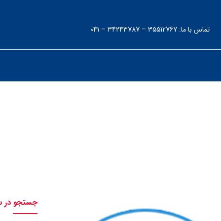
تماس با ما: 35512767 – 34243787 – 041
پمپ متحد
جستجو در 