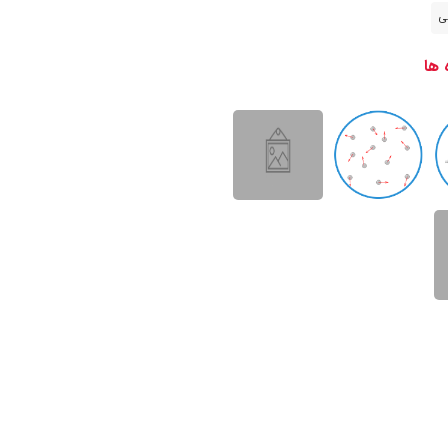
ی
 ها
با ما