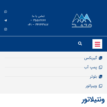
تماس با ما:
35512767 –
34243787 – 041
ونتیلاتور
محصولات
بلوئر
پمپ وکیوم
الکتروموتور
گیربکس
پمپ آب
بلوئر
ویبراتور
ونتیلاتور