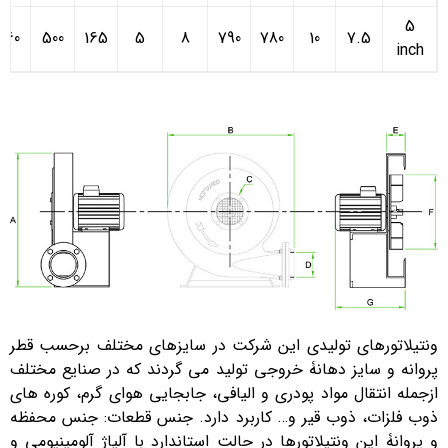
5
560
500
165
5
8
790
780
10
7.5
inch
ونتیلاتورهای تولیدی این شرکت در سایزهای مختلف برحسب قطر
پروانه و سایز دهانۀ خروجی تولید می گردند که در صنایع مختلف
ازجمله انتقال مواد پودری و الیافی، جابجایی هوای گرم، کوره های
ذوب فلزات، ذوب قیر و… کاربرد دارد. جنس قطعات: جنس محفظه
و پروانۀ این ونتیلاتورها در حالت استاندارد با آلیاژ آلومینیومی و