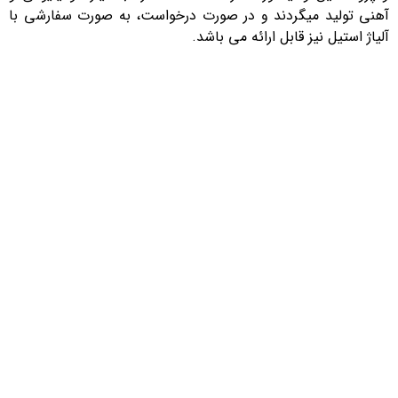
آهنی تولید میگردند و در صورت درخواست، به صورت سفارشی با
آلیاژ استیل نیز قابل ارائه می باشد.
درباره ما
بازرگانی متحد با هدف تامین نیازهای صنایع در زمینه انواع پمپ وکیوم ،
گیربکس و الکتروموتور از بازارهای داخلی و خارجی در سال ۱۳۹۱ با تکیه بر
تجربه مجموعه وکیوم متحد (تولیدکننده وکیوم رینگ مایع ) شروع به فعالیت
کرده است.